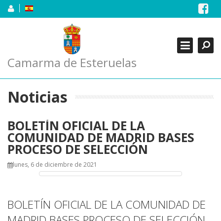
Skip
to
content
Buscar
Close
CONOCE EL PUEBLO +
AYUNTAMIENTO
Camarma de Esteruelas
CIUDADANOS
Noticias
EMPRESAS
BOLETÍN OFICIAL DE LA
COMUNIDAD DE MADRID BASES
PROCESO DE SELECCIÓN
lunes, 6 de diciembre de 2021
BOLETÍN OFICIAL DE LA COMUNIDAD DE
MADRID BASES PROCESO DE SELECCIÓN