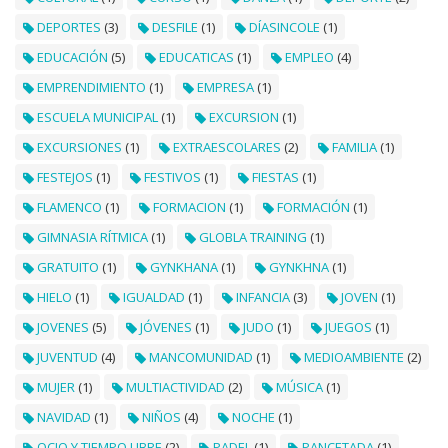
DEPORTES
(3)
DESFILE
(1)
DÍASINCOLE
(1)
EDUCACIÓN
(5)
EDUCATICAS
(1)
EMPLEO
(4)
EMPRENDIMIENTO
(1)
EMPRESA
(1)
ESCUELA MUNICIPAL
(1)
EXCURSION
(1)
EXCURSIONES
(1)
EXTRAESCOLARES
(2)
FAMILIA
(1)
FESTEJOS
(1)
FESTIVOS
(1)
FIESTAS
(1)
FLAMENCO
(1)
FORMACION
(1)
FORMACIÓN
(1)
GIMNASIA RÍTMICA
(1)
GLOBLA TRAINING
(1)
GRATUITO
(1)
GYNKHANA
(1)
GYNKHNA
(1)
HIELO
(1)
IGUALDAD
(1)
INFANCIA
(3)
JOVEN
(1)
JOVENES
(5)
JÓVENES
(1)
JUDO
(1)
JUEGOS
(1)
JUVENTUD
(4)
MANCOMUNIDAD
(1)
MEDIOAMBIENTE
(2)
MUJER
(1)
MULTIACTIVIDAD
(2)
MÚSICA
(1)
NAVIDAD
(1)
NIÑOS
(4)
NOCHE
(1)
OCIO Y TIEMPO LIBRE
(2)
PADEL
(1)
PANCETADA
(1)